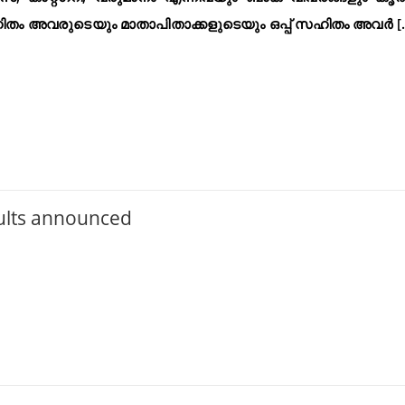
സഹിതം അവരുടെയും മാതാപിതാക്കളുടെയും ഒപ്പ് സഹിതം അവർ [
ults announced