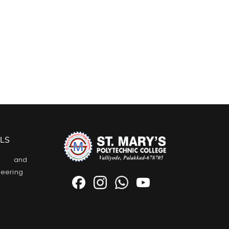
LS
l and
neering