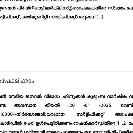
േഷൻ പ്രിൻറ് ഔട്ട്,മാർക്‌ലിസ്‌റ്റ്,അപേക്ഷകൻ്റെ സ്വന്തം പേ
ിക്കറ്റ് ,കമ്മ്യൂണിറ്റി സർട്ടിഫിക്കറ്റ്,വരുമാന […]
പേക്ഷിക്കാം
്മിഷൻ നേടിയ ജനറൽ വിഭാഗം ഹിന്ദുക്കൾ കുടുംബ വാർഷിക വ
കേണ്ട അവസാന തീയതി :20 -01 -2025 വെബ്സൈ
 :6000/-നിർദേശങ്ങൾ:വരുമാന സർട്ടിഫിക്കറ്റ് അപേക്
ൻകാർഡിൽ പേര് ഉൾപെട്ടിരിക്കണം.റേഷൻകാർഡിൻ്റെ 1 ,2 
വിവരങ്ങൾ ശരിയായി രേഖപ്പെടുത്തണം.മറ്റു സ്കോളർഷിപ് ലഭിക്