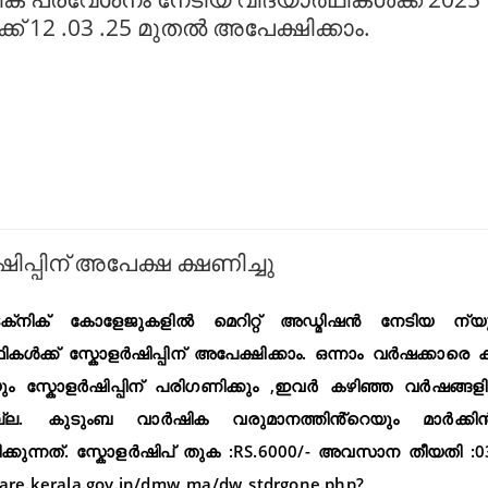
് 12 .03 .25 മുതൽ അപേക്ഷിക്കാം.
്പിന് അപേക്ഷ ക്ഷണിച്ചു
‌നിക്‌ കോളേജുകളിൽ മെറിറ്റ് അഡ്മിഷൻ നേടിയ ന്യ
ഥികൾക്ക് സ്കോളർഷിപ്പിന് അപേക്ഷിക്കാം. ഒന്നാം വർഷക്കാരെ
യും സ്കോളർഷിപ്പിന് പരിഗണിക്കും ,ഇവർ കഴിഞ്ഞ വർഷങ്
ല്ല. കുടുംബ വാർഷിക വരുമാനത്തിൻ്റെയും മാർക്കിൻ
്കുന്നത്. സ്കോളർഷിപ് തുക :RS.6000/- അവസാന തീയതി :0
fare.kerala.gov.in/dmw_ma/dw_stdrgone.php?