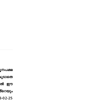
ൂനപക്ഷ
 കൂടാതെ
ങളിൽ ഈ
്റെയും
3-02-25