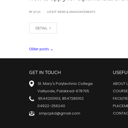
|
BY JO JH
LATEST NEWS & ANNOUNCEMENTS
DETAIL
Older posts
→
GET IN TOUCH
USEFU
St. Mary's Polytechnic College
ABOUT 
Valliyode, Palakkad-678705
COURSE
9544200103
,
8547280102
FACILITI
04922-256240
PLACEM
smpcpkd@gmail.com
CONTAC