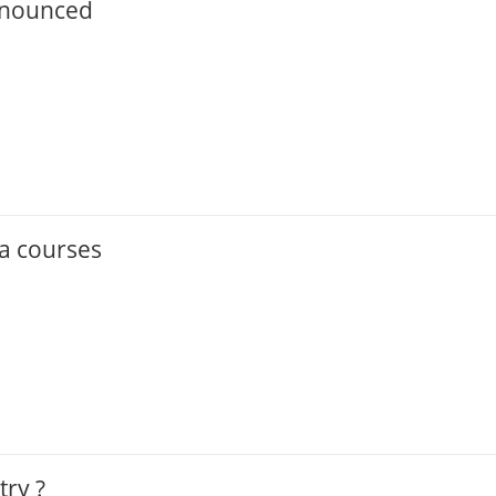
nnounced
a courses
try ?