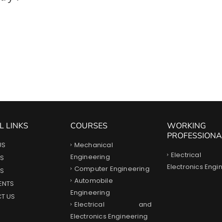
L LINKS
COURSES
WORKING
PROFESSIONA
Mechanical
US
Electrica
Engineering
S
Electronics Engi
Computer Engineering
ES
Automobile
ENTS
Engineering
T US
Electrical and
Electronics Engineering