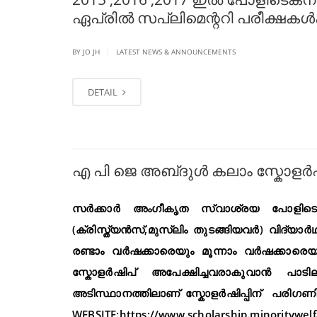
ഏപ്രിൽ സപ്ലിമെന്ററി പരീക്ഷകൾക്ക
|
BY JO JH
LATEST NEWS & ANNOUNCEMENTS
DETAIL
എ പി ജെ അബ്‌ദുൾ കലാം സ്കോളർഷിപ
സർക്കാർ അംഗീകൃത സ്വാശ്രയ പോളിടെക്
(ക്രിസ്ത്യൻസ്,മുസ്ലിം തുടങ്ങിയവർ) വിദ്യാർ
രണ്ടാം വർഷക്കാരെയും മൂന്നാം വർഷക്കാരെ
സ്കോളർഷിപ് അപേക്ഷിച്ചവരാകുവാൻ പാടി
അടിസ്ഥാനത്തിലാണ് സ്കോളർഷിപ്പിന് പരിഗണിക
WEBSITE:https://www.scholarship.minoritywel