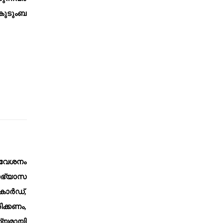
കുടുംബ
രവേശനം
യാഭ്യാസ
ർകാർഡ്,
ിക്കണം,
ത്യമായി