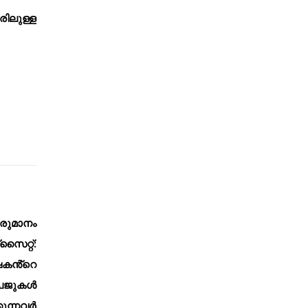
രിലുള്ള
രുമാനം
റ്റ്:
ഷകൻ്റെ
പേജുകൾ
കുന്നവർ