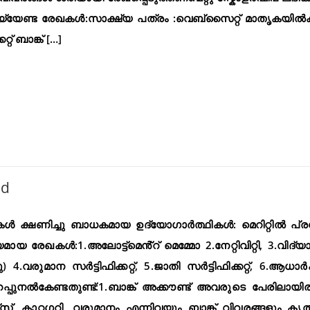
െയ്യേണ്ട രേഖകൾ:സാക്ഷ്യ പത്രം :വെബ്സൈറ്റ് മാതൃകയിൽ
്റ് ബാങ്ക് […]
ed
്ഷകൾ ക്ഷണിച്ചു ബാധകമായ ഉദ്യോഗാർത്ഥികൾ: മെറിറ്റിൽ പ്
രേഖകൾ:1.അലോട്ട്മെൻ്റ് മെമ്മോ 2.നേറ്റിവിറ്റി, 3.വിദ്
.വരുമാന സർട്ടിഫിക്കറ്റ്, 5.ജാതി സർട്ടിഫിക്കറ്റ്, 6.ആധാ
പ്പുനൽകേണ്ടതുണ്ട്:1.ബാങ്ക് അക്കൗണ്ട് അവരുടെ പേരിലായിര
്, കാറ്റഗറി, വരുമാനം എന്നിവയും ബാങ്ക് വിവരങ്ങളും കൃ