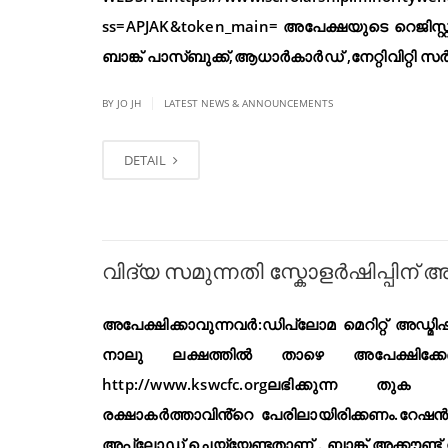
ss=APJAK&token_main= അപേക്ഷയുടെ റെജിസ്റ്ററ
ബാങ്ക് പാസ്ബുക്ക്,ആധാർകാർഡ് ,നേറ്റിവിറ്റി സർട്ടിഫ
|
BY JO JH
LATEST NEWS & ANNOUNCEMENTS
DETAIL
വിദ്യ സമുന്നതി സ്കോളർഷിപ്പിന് അ
അപേക്ഷിക്കാവുന്നവർ:ഡിപ്ലോമ മെറിറ്റ് അഡ
നാലു ലക്ഷത്തിൽ താഴെ അപേക്ഷിക്
http://www.kswcfc.orgലഭിക്കുന്ന തുക
രക്ഷാകർത്താവിൻ്റെ പേരിലായിരിക്കണം.റേഷ
അപ്‌ലോഡ് ചെയ്യേണ്ടതാണ് . ബാങ്ക് അക്കൗണ്ട് 